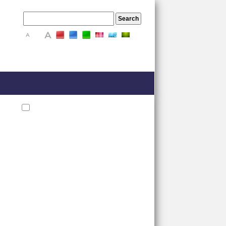
A
A
A