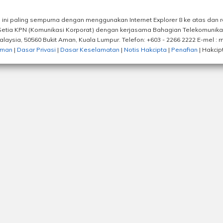
ini paling sempurna dengan menggunakan Internet Explorer 8 ke atas dan res
 Setia KPN (Komunikasi Korporat) dengan kerjasama Bahagian Telekomunik
Malaysia, 50560 Bukit Aman, Kuala Lumpur. Telefon: +603 - 2266 2222 E-mel :
aman
|
Dasar Privasi
|
Dasar Keselamatan
|
Notis Hakcipta
|
Penafian
| Hakcip