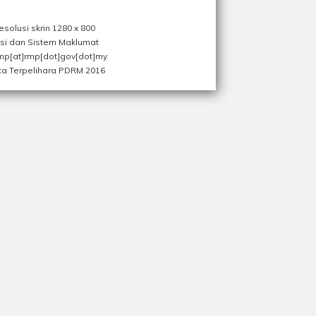
olusi skrin 1280 x 800
asi dan Sistem Maklumat
 rmp[at]rmp[dot]gov[dot]my
ta Terpelihara PDRM 2016