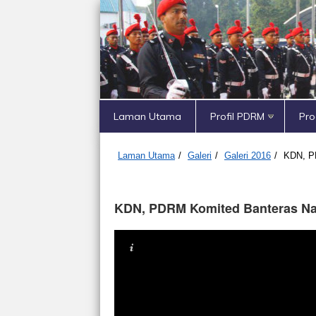
Laman Utama
Profil PDRM
Pr
Laman Utama
/
Galeri
/
Galeri 2016
/
KDN, P
KDN, PDRM Komited Banteras Na