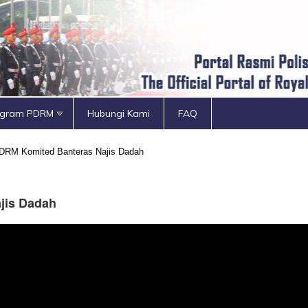
ogram PDRM
Hubungi Kami
FAQ
DRM Komited Banteras Najis Dadah
jis Dadah