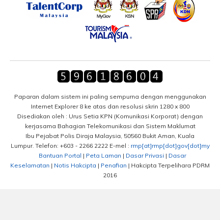
Paparan dalam sistem ini paling sempurna dengan menggunakan
Internet Explorer 8 ke atas dan resolusi skrin 1280 x 800
Disediakan oleh : Urus Setia KPN (Komunikasi Korporat) dengan
kerjasama Bahagian Telekomunikasi dan Sistem Maklumat
Ibu Pejabat Polis Diraja Malaysia, 50560 Bukit Aman, Kuala
Lumpur. Telefon: +603 - 2266 2222 E-mel :
rmp[at]rmp[dot]gov[dot]my
Bantuan Portal
|
Peta Laman
|
Dasar Privasi
|
Dasar
Keselamatan
|
Notis Hakcipta
|
Penafian
| Hakcipta Terpelihara PDRM
2016