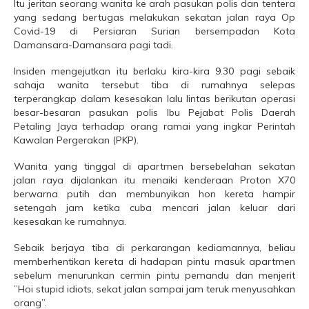
Itu jeritan seorang wanita ke arah pasukan polis dan tentera
yang sedang bertugas melakukan sekatan jalan raya Op
Covid-19 di Persiaran Surian bersempadan Kota
Damansara-Damansara pagi tadi.
Insiden mengejutkan itu berlaku kira-kira 9.30 pagi sebaik
sahaja wanita tersebut tiba di rumahnya selepas
terperangkap dalam kesesakan lalu lintas berikutan operasi
besar-besaran pasukan polis Ibu Pejabat Polis Daerah
Petaling Jaya terhadap orang ramai yang ingkar Perintah
Kawalan Pergerakan (PKP).
Wanita yang tinggal di apartmen bersebelahan sekatan
jalan raya dijalankan itu menaiki kenderaan Proton X70
berwarna putih dan membunyikan hon kereta hampir
setengah jam ketika cuba mencari jalan keluar dari
kesesakan ke rumahnya.
Sebaik berjaya tiba di perkarangan kediamannya, beliau
memberhentikan kereta di hadapan pintu masuk apartmen
sebelum menurunkan cermin pintu pemandu dan menjerit
”Hoi stupid idiots, sekat jalan sampai jam teruk menyusahkan
orang”.