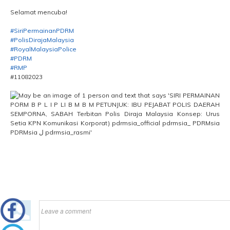
Selamat mencuba!
#SiriPermainanPDRM
#PolisDirajaMalaysia
#RoyalMalaysiaPolice
#PDRM
#RMP
#11082023
Leave a comment