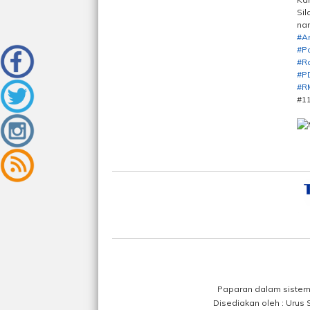
Sil
na
#An
#Po
#R
#P
#R
#1
Paparan dalam sistem 
Disediakan oleh : Urus