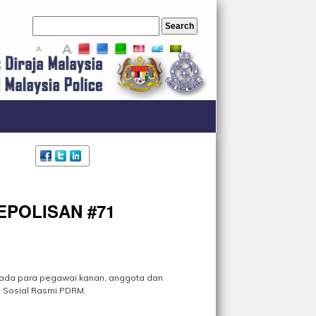
A
A
A
KEPOLISAN #71
ipada para pegawai kanan, anggota dan
a Sosial Rasmi PDRM.