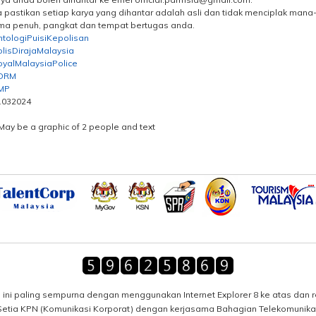
a pastikan setiap karya yang dihantar adalah asli dan tidak menciplak man
ma penuh, pangkat dan tempat bertugas anda.
tologiPuisiKepolisan
lisDirajaMalaysia
oyalMalaysiaPolice
DRM
MP
1032024
ini paling sempurna dengan menggunakan Internet Explorer 8 ke atas dan res
 Setia KPN (Komunikasi Korporat) dengan kerjasama Bahagian Telekomunik