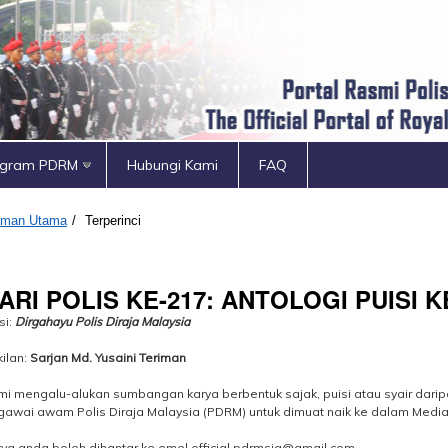
ogram PDRM
Hubungi Kami
FAQ
aman Utama
/
Terperinci
ARI POLIS KE-217: ANTOLOGI PUISI 
si:
Dirgahayu Polis Diraja Malaysia
ilan:
Sarjan Md. Yusaini Teriman
mi
mengalu-alukan sumbangan karya berbentuk sajak, puisi atau syair dar
awai awam Polis Diraja Malaysia (PDRM) untuk dimuat naik ke dalam Medi
ya anda boleh dihantar ke emel official.pdrmsia@gmail.com.