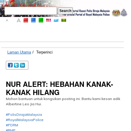
A
A
A
Laman Utama
/
Terperinci
NUR ALERT: HEBAHAN KANAK-
KANAK HILANG
Mohon bantuan untuk kongsikan posting ini. Bantu kami kesan adik
Albertine Leo Jia Hui.
#PolisDirajaMalaysia
#RoyalMalaysiaPolice
#PDRM
#RMP