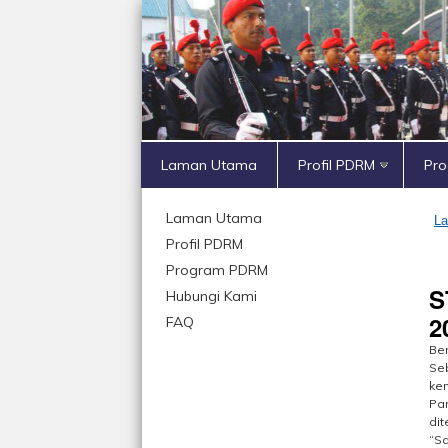
Laman Utama
Profil PDRM
Pr
Laman Utama
L
Profil PDRM
Program PDRM
S
Hubungi Kami
2
FAQ
Ber
Se
ke
Pa
dit
“Sa