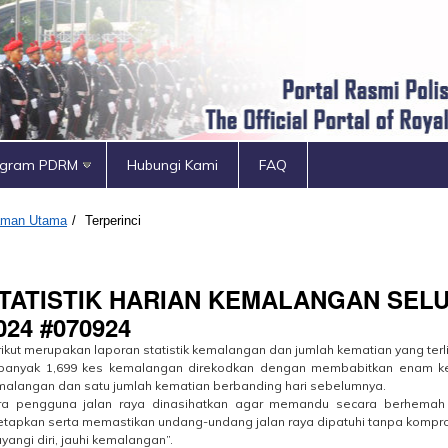
ogram PDRM
Hubungi Kami
FAQ
aman Utama
/
Terperinci
TATISTIK HARIAN KEMALANGAN SEL
024 #070924
ikut merupakan laporan statistik kemalangan dan jumlah kematian yang ter
banyak 1,699 kes kemalangan direkodkan dengan membabitkan enam ke
malangan dan satu jumlah kematian berbanding hari sebelumnya.
ra
pengguna jalan raya dinasihatkan agar memandu secara berhemah d
etapkan serta memastikan undang-undang jalan raya dipatuhi tanpa kompr
yangi diri, jauhi kemalangan”.