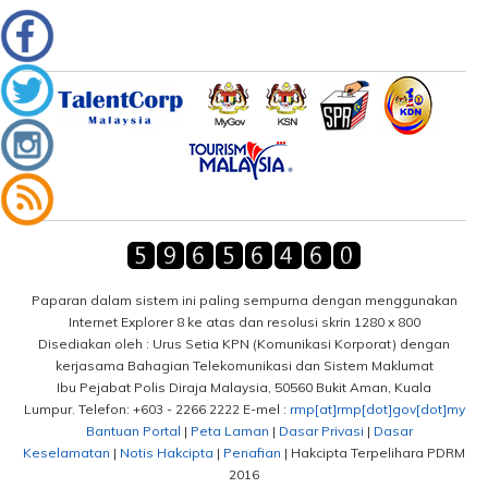
Paparan dalam sistem ini paling sempurna dengan menggunakan
Internet Explorer 8 ke atas dan resolusi skrin 1280 x 800
Disediakan oleh : Urus Setia KPN (Komunikasi Korporat) dengan
kerjasama Bahagian Telekomunikasi dan Sistem Maklumat
Ibu Pejabat Polis Diraja Malaysia, 50560 Bukit Aman, Kuala
Lumpur. Telefon: +603 - 2266 2222 E-mel :
rmp[at]rmp[dot]gov[dot]my
Bantuan Portal
|
Peta Laman
|
Dasar Privasi
|
Dasar
Keselamatan
|
Notis Hakcipta
|
Penafian
| Hakcipta Terpelihara PDRM
2016