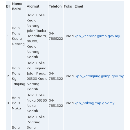
Nama
Bil
Alamat
Telefon
Faks
Emel
Balai
Balai Polis
Kuala
Nerang
Balai
Jalan Tunku
Polis
04-
1.
Bendahara,
Tiada
kpb_knerang@rmp.gov.my
Kuala
7866222
06300,
Nerang
Kuala
Nerang,
Kedah
Balai Polis
Balai
Kg. Tanjung
Polis
Jalan Pedu,
04-
2.
Tiada
kpb_kgtanjung@rmp.gov.my
Kg.
06300 Kuala
7851322
Tanjung
Nerang,
Kedah.
Balai Polis
Balai
Naka 06350,
04-
3.
Polis
Tiada
kpb_naka@rmp.gov.my
Naka,
7851322
Naka
Kedah.
Balai Polis
Padang
Balai
Sanai