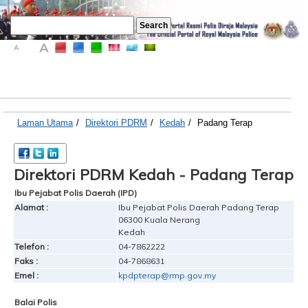
A
A
A
Laman Utama
/
Direktori PDRM
/
Kedah
/
Padang Terap
Direktori PDRM Kedah - Padang Terap
Ibu Pejabat Polis Daerah (IPD)
Alamat :
Ibu Pejabat Polis Daerah Padang Terap
06300 Kuala Nerang
Kedah
Telefon :
04-7862222
Faks :
04-7868631
Emel :
kpdpterap@rmp.gov.my
Balai Polis