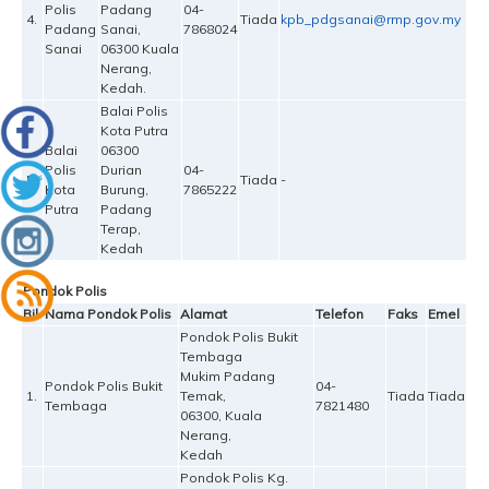
Polis
Padang
04-
4.
Tiada
kpb_pdgsanai@rmp.gov.my
Padang
Sanai,
7868024
Sanai
06300 Kuala
Nerang,
Kedah.
Balai Polis
Kota Putra
Balai
06300
Polis
Durian
04-
5.
Tiada
-
Kota
Burung,
7865222
Putra
Padang
Terap,
Kedah
Pondok Polis
Bil
Nama Pondok Polis
Alamat
Telefon
Faks
Emel
Pondok Polis Bukit
Tembaga
Mukim Padang
Pondok Polis Bukit
04-
1.
Temak,
Tiada
Tiada
Tembaga
7821480
06300, Kuala
Nerang,
Kedah
Pondok Polis Kg.