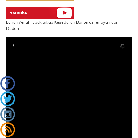
Larian Amal Pupuk Sikap Kesedaran Banteras Jenayah dan
Dadah