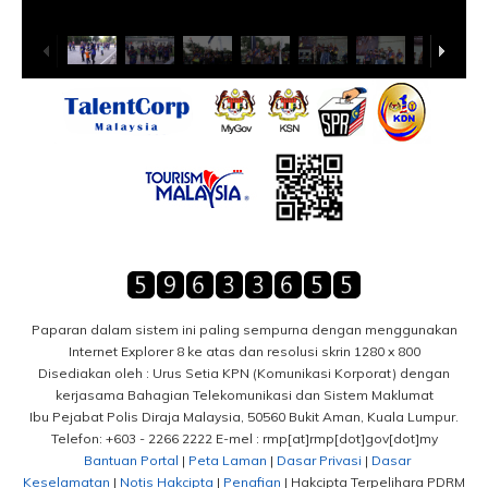
Paparan dalam sistem ini paling sempurna dengan menggunakan
Internet Explorer 8 ke atas dan resolusi skrin 1280 x 800
Disediakan oleh : Urus Setia KPN (Komunikasi Korporat) dengan
kerjasama Bahagian Telekomunikasi dan Sistem Maklumat
Ibu Pejabat Polis Diraja Malaysia, 50560 Bukit Aman, Kuala Lumpur.
Telefon: +603 - 2266 2222 E-mel : rmp[at]rmp[dot]gov[dot]my
Bantuan Portal
|
Peta Laman
|
Dasar Privasi
|
Dasar
Keselamatan
|
Notis Hakcipta
|
Penafian
| Hakcipta Terpelihara PDRM