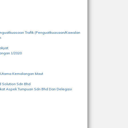
enguatkuasaan Trafik (Penguatkuasaan/Kawalan
n
akyat
angan 1/2020
a Utama Kemalangan Maut
 Solution Sdn Bhd
rikat Aspek Tumpuan Sdn Bhd Dan Delegasi