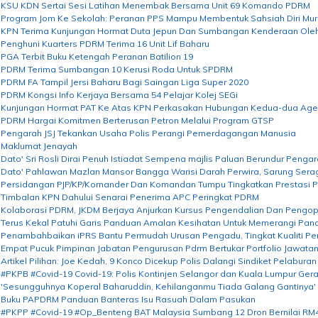
KSU KDN Sertai Sesi Latihan Menembak Bersama Unit 69 Komando PDRM
Program Jom Ke Sekolah: Peranan PPS Mampu Membentuk Sahsiah Diri Murid
KPN Terima Kunjungan Hormat Duta Jepun Dan Sumbangan Kenderaan Oleh J
Penghuni Kuarters PDRM Terima 16 Unit Lif Baharu
PGA Terbit Buku Ketengah Peranan Batilion 19
PDRM Terima Sumbangan 10 Kerusi Roda Untuk SPDRM
PDRM FA Tampil Jersi Baharu Bagi Saingan Liga Super 2020
PDRM Kongsi Info Kerjaya Bersama 54 Pelajar Kolej SEGi
Kunjungan Hormat PAT Ke Atas KPN Perkasakan Hubungan Kedua-dua Age
PDRM Hargai Komitmen Berterusan Petron Melalui Program GTSP
Pengarah JSJ Tekankan Usaha Polis Perangi Pemerdagangan Manusia
Maklumat Jenayah
Dato' Sri Rosli Dirai Penuh Istiadat Sempena majlis Paluan Berundur Pengar
Dato' Pahlawan Mazlan Mansor Bangga Warisi Darah Perwira, Sarung Se
Persidangan PJP/KP/Komander Dan Komandan Tumpu Tingkatkan Prestasi 
Timbalan KPN Dahului Senarai Penerima APC Peringkat PDRM
Kolaborasi PDRM, JKDM Berjaya Anjurkan Kursus Pengendalian Dan Pengop
Terus Kekal Patuhi Garis Panduan Amalan Kesihatan Untuk Memerangi Pan
Penambahbaikan iPRS Bantu Permudah Urusan Pengadu, Tingkat Kualiti P
Empat Pucuk Pimpinan Jabatan Pengurusan Pdrm Bertukar Portfolio Jawata
Artikel Pilihan: Joe Kedah, 9 Konco Dicekup Polis Dalangi Sindiket Pelabura
#PKPB #Covid-19 Covid-19: Polis Kontinjen Selangor dan Kuala Lumpur G
'Sesungguhnya Koperal Baharuddin, Kehilanganmu Tiada Galang Gantinya'
Buku PAPDRM Panduan Banteras Isu Rasuah Dalam Pasukan
#PKPP #Covid-19 #Op_Benteng BAT Malaysia Sumbang 12 Dron Bernilai R