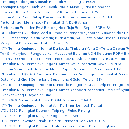
Timbang Cadangan Mansuh Perintah Berkurung Di Esszone
Kontinjen Negeri Sembilan Pecah Tradisi Muncul Juara Kejohanan
Lawatan Kerja Ketua Pengarah JIM Ke Atas Timbalan KPN
Larian Amal Pupuk Sikap Kesedaran Banteras Jenayah dan Dadah
Pertandingan Menembak Peringkat JSJN Bukit Aman
Pertemuan Presiden FAM Bincang Hala Tuju Bola Sepak PDRM FA
OP Selamat 16: Sidang Media Timbalan Pengarah Jabatan Siasatan dan P
Lalu Lintas/Pengurusan Saman) Bukit Aman, SAC Dato’ Mohd Nadzri Hussai
Mesyuarat Perkongsian Data PDRM, JPN
KPN Terima Kunjungan Hormat Daripada Timbalan Yang Di-Pertua Dewan R
Tan Sri Muhyiddin Pengerusikan Mesyuarat Bulanan MDN Bersama PDRM Bil
Lebih 2,000 Hadir Tazkirah Perdana Ustaz Dr. Abdul Somad Di Bukit Aman
Timbalan KPN Terima Kunjungan Hormat Ketua Pegawai Kawal Selia SC
Latihan Menembak Bersama Media Pupuk Kefahaman Penugasan UTK
OP Selamat 16/2020: Kecuaian Pemandu dan Penunggang Motosikal Punc
Dato’ Mohd Khalil Cemerlang Sepanjang 6 Bulan Terajui JSJN
KPN Terima Kunjungan Hormat Daripada Pengarah Urusan Alpine Integreted
Timbalan KPN Terima Kunjungan Hormat Daripada Pengerusi Eksekutif Sya
Syarikat Unggul Raya Sdn Bhd
JCET 2020 Perkuat Kolaborasi PDRM Bersama SOAAD
KPN Terima Kunjungan Hormat Ahli Parlimen Lembah Pantai
LTDL 2020: Peringkat Keenam, Taiping - Pulau Pinang
LTDL 2020: Peringkat Ketujuh, Bagan - Alor Setar
UTK Terima Lawatan Sambil Belajar Daripada Kor Suksis UiTM
LTDL 2020: Peringkat Kelapan, Dataran Lang - Kuah, Pulau Langkawi