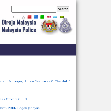
A
A
A
General Manager, Human Resources Of The MAHB
ess Officer Of BSN
 Bantu PDRM Cegah Jenayah