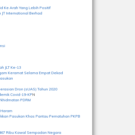
 Ke Arah Yang Lebih Positif
T International Berhad
nsi
ah JLT Ke-13
ragam Keramat Selama Empat Dekad
Pasukan
erasian Dron (sUAS) Tahun 2020
demik Covid-19-KP
N
erkhidmatan PDRM
n
n Haram
erakkan Pasukan Khas Pantau Pematuhan PKPB
M467 Ribu Kawal Sempadan Negara