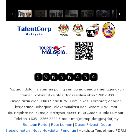
Paparan dalam sistem ini paling sempurna dengan menggunakan
Internet Explorer 8 ke atas dan resolusi skrin 1280 x 800
Disediakan oleh : Urus Setia KPN (Komunikasi Korporat) dengan
kerjasama Bahagian Telekomunikasi dan Sistem Maklumat
Ibu Pejabat Polis Diraja Malaysia, 50560 Bukit Aman, Kuala Lumpur.
Telefon: +603 - 2266 2222 E-mel : rmp[at]rmp[dot]gov[dot]my
Bantuan Portal
|
Peta Laman
|
Dasar Privasi
|
Dasar
Keselamatan
|
Notis Hakcipta
|
Penafian
| Hakcipta Terpelihara PDRM