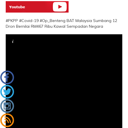
#PKPP #Covid-19 #Op_Benteng BAT Malaysia Sumbang 12
Dron Bernilai RM467 Ribu Kawal Sempadan Negara