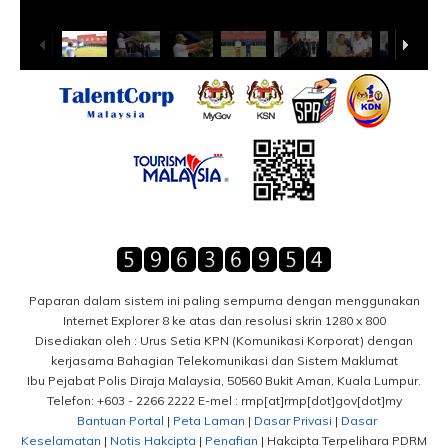
Paparan dalam sistem ini paling sempurna dengan menggunakan
Internet Explorer 8 ke atas dan resolusi skrin 1280 x 800
Disediakan oleh : Urus Setia KPN (Komunikasi Korporat) dengan
kerjasama Bahagian Telekomunikasi dan Sistem Maklumat
Ibu Pejabat Polis Diraja Malaysia, 50560 Bukit Aman, Kuala Lumpur.
Telefon: +603 - 2266 2222 E-mel : rmp[at]rmp[dot]gov[dot]my
Bantuan Portal
|
Peta Laman
|
Dasar Privasi
|
Dasar
Keselamatan
|
Notis Hakcipta
|
Penafian
| Hakcipta Terpelihara PDRM