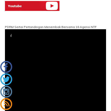
PDRM Sertai Pertandingan Menembak Bersama 18 Agensi NTF