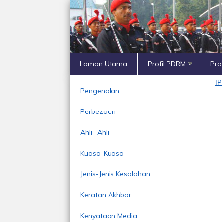
Laman Utama
Profil PDRM
Pr
I
Pengenalan
Perbezaan
Ahli- Ahli
Kuasa-Kuasa
Jenis-Jenis Kesalahan
Keratan Akhbar
Kenyataan Media