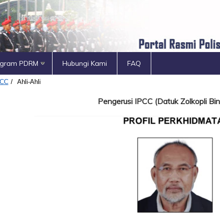
ogram PDRM
Hubungi Kami
FAQ
PCC
/
Ahli-Ahli
Pengerusi IPCC (Datuk Zolkopli Bi