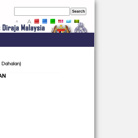
A
A
A
n Dahalan)