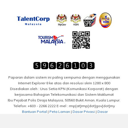
Paparan dalam sistem ini paling sempurna dengan menggunakan
Internet Explorer 8 ke atas dan resolusi skrin 1280 x 800
Disediakan oleh : Urus Setia KPN (Komunikasi Korporat) dengan
kerjasama Bahagian Telekomunikasi dan Sistem Maklumat
Ibu Pejabat Polis Diraja Malaysia, 50560 Bukit Aman, Kuala Lumpur.
Telefon: +603 - 2266 2222 E-mel : rmp[at]rmp[dot]gov[dot]my
Bantuan Portal
|
Peta Laman
|
Dasar Privasi
|
Dasar
Keselamatan
|
Notis Hakcipta
|
Penafian
| Hakcipta Terpelihara PDRM
2016