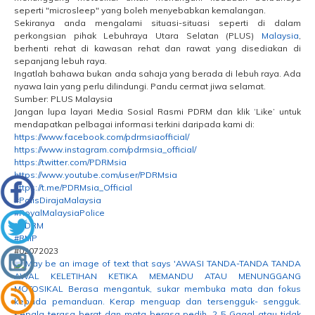
seperti "microsleep" yang boleh menyebabkan kemalangan.
Sekiranya anda mengalami situasi-situasi seperti di dalam
perkongsian pihak Lebuhraya Utara Selatan (PLUS)
Malaysia
,
berhenti rehat di kawasan rehat dan rawat yang disediakan di
sepanjang lebuh raya.
Ingatlah bahawa bukan anda sahaja yang berada di lebuh raya. Ada
nyawa lain yang perlu dilindungi. Pandu cermat jiwa selamat.
Sumber: PLUS Malaysia
Jangan lupa layari Media Sosial Rasmi PDRM dan klik ‘Like’ untuk
mendapatkan pelbagai informasi terkini daripada kami di:
https://www.facebook.com/pdrmsiaofficial/
https://www.instagram.com/pdrmsia_official/
https://twitter.com/PDRMsia
https://www.youtube.com/user/PDRMsia
https://t.me/PDRMsia_Official
#PolisDirajaMalaysia
#RoyalMalaysiaPolice
#PDRM
#RMP
#02072023