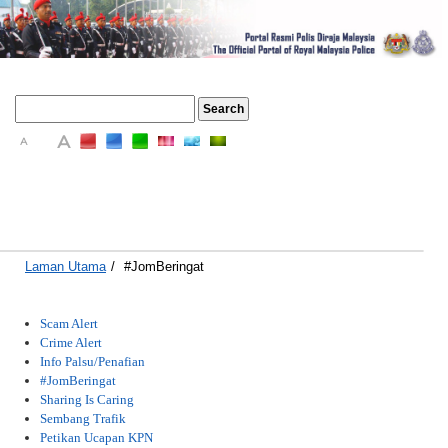
A
A
A
Laman Utama
/
#JomBeringat
Scam Alert
Crime Alert
Info Palsu/Penafian
#JomBeringat
Sharing Is Caring
Sembang Trafik
Petikan Ucapan KPN