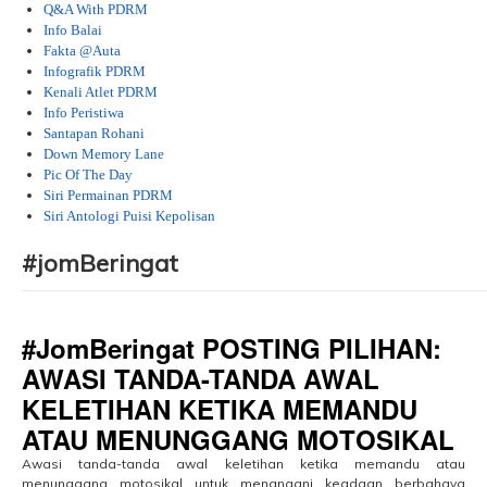
Q&A With PDRM
Info Balai
Fakta @Auta
Infografik PDRM
Kenali Atlet PDRM
Info Peristiwa
Santapan Rohani
Down Memory Lane
Pic Of The Day
Siri Permainan PDRM
Siri Antologi Puisi Kepolisan
#jomBeringat
......................................................................................................................................................................................................................
#JomBeringat POSTING PILIHAN:
AWASI TANDA-TANDA AWAL
KELETIHAN KETIKA MEMANDU
ATAU MENUNGGANG MOTOSIKAL
Awasi tanda-tanda awal keletihan ketika memandu atau
menunggang motosikal untuk menangani keadaan berbahaya