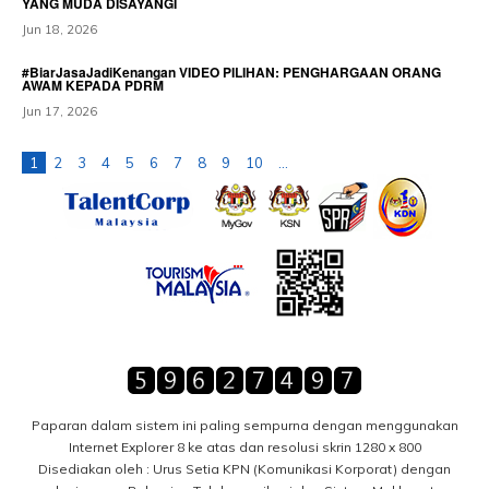
YANG MUDA DISAYANGI
Jun 18, 2026
#BiarJasaJadiKenangan VIDEO PILIHAN: PENGHARGAAN ORANG
AWAM KEPADA PDRM
Jun 17, 2026
1
2
3
4
5
6
7
8
9
10
...
Paparan dalam sistem ini paling sempurna dengan menggunakan
Internet Explorer 8 ke atas dan resolusi skrin 1280 x 800
Disediakan oleh : Urus Setia KPN (Komunikasi Korporat) dengan