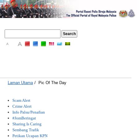
A
A
A
Laman Utama
/
Pic Of The Day
Scam Alert
Crime Alert
Info Palsu/Penafian
#JomBeringat
Sharing Is Caring
Sembang Trafik
Petikan Ucapan KPN