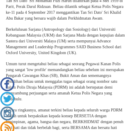
Tan Sri Dato' Sri Mohamad Fuzi Harun dilahirkan pada 4 Mei 1959 di
Parit, Perak Darul Ridzuan. Beliau dilantik sebagai Ketua Polis Negara
ke-11 pada 4 September 2017 menggantikan Tan Sri Dato' Sri Khalid
Abu Bakar yang bersara wajib dalam Perkhidmatan Awam.
Berkelulusan Sarjana (Antropology dan Sosiology) dari Universiti
Kebangsaan Malaysia (UKM) dan Sarjana Muda dengan kepujian dalam
Sastera dari Universiti Malaya (UM) serta mempunyai Advance
Management and Leadership Programmes SAID Business School dari
Oxford University, United Kingdom (UK).
Umum turut mengetahui beliau sebagai seorang Pegawai Kanan Polis
yang sangat 'low profile' memandangkan beliau sebelum ini merupakan
Pengarah Cawangan Khas (SB), Bukit Aman dan sememangnya
pemilihan beliau untuk menggalas tugas sebagai orang nombor satu
dalam Polis Diraja Malaysia (PDRM) ini adalah bertepatan demi
menyambung perjuangan serta amanah Ketua Polis Negara yang
terdahulu.
Secara ringkasnya, amanat terkini beliau kepada seluruh warga PDRM
adalah untuk berpaksikan kepada konsep BERSETIA dengan
kepimpinan, agama, bangsa dan negara, BERKHIDMAT dengan penuh
suci hati dan tidak berbelah bagi, serta BERSAMA dan bersatu hati