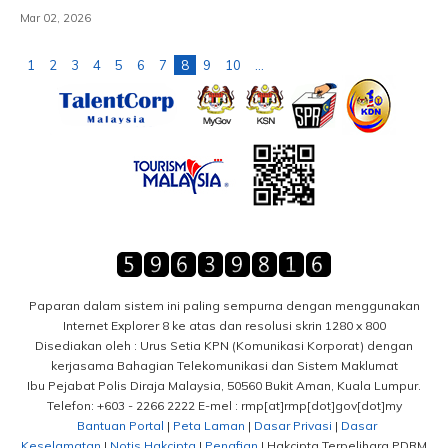
Mar 02, 2026
1
2
3
4
5
6
7
8
9
10
...
Paparan dalam sistem ini paling sempurna dengan menggunakan
Internet Explorer 8 ke atas dan resolusi skrin 1280 x 800
Disediakan oleh : Urus Setia KPN (Komunikasi Korporat) dengan
kerjasama Bahagian Telekomunikasi dan Sistem Maklumat
Ibu Pejabat Polis Diraja Malaysia, 50560 Bukit Aman, Kuala Lumpur.
Telefon: +603 - 2266 2222 E-mel : rmp[at]rmp[dot]gov[dot]my
Bantuan Portal
|
Peta Laman
|
Dasar Privasi
|
Dasar
Keselamatan
|
Notis Hakcipta
|
Penafian
| Hakcipta Terpelihara PDRM