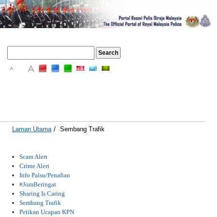
A
A
A
Laman Utama
/
Sembang Trafik
Scam Alert
Crime Alert
Info Palsu/Penafian
#JomBeringat
Sharing Is Caring
Sembang Trafik
Petikan Ucapan KPN