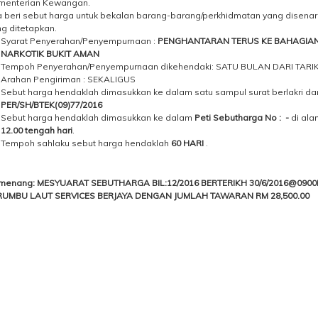
menterian Kewangan.
a beri sebut harga untuk bekalan barang-barang/perkhidmatan yang disenar
g ditetapkan.
Syarat Penyerahan/Penyempurnaan :
PENGHANTARAN TERUS KE BAHAGIAN 
NARKOTIK BUKIT AMAN
Tempoh Penyerahan/Penyempurnaan dikehendaki: SATU BULAN DARI TARI
Arahan Pengiriman : SEKALIGUS
Sebut harga hendaklah dimasukkan ke dalam satu sampul surat berlakri da
PER/SH/BTEK(09)77/2016
Sebut harga hendaklah dimasukkan ke dalam
Peti Sebutharga No : -
di ala
12.00 tengah hari
.
Tempoh sahlaku sebut harga hendaklah
60 HARI
.
menang: MESYUARAT SEBUTHARGA BIL:12/2016 BERTERIKH 30/6/2016@0
RUMBU LAUT SERVICES BERJAYA DENGAN JUMLAH TAWARAN RM 28,500.00