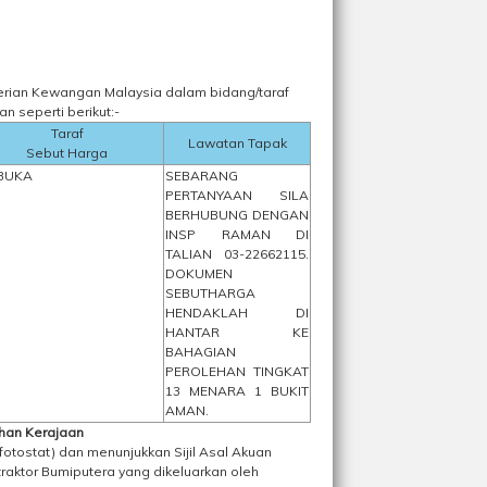
ian Kewangan Malaysia dalam bidang/taraf
seperti berikut:-
Taraf
Lawatan Tapak
Sebut Harga
BUKA
SEBARANG
PERTANYAAN SILA
BERHUBUNG DENGAN
INSP RAMAN DI
TALIAN 03-22662115.
DOKUMEN
SEBUTHARGA
HENDAKLAH DI
HANTAR KE
BAHAGIAN
PEROLEHAN TINGKAT
13 MENARA 1 BUKIT
AMAN.
ehan Kerajaan
otostat) dan menunjukkan Sijil Asal Akuan
traktor Bumiputera yang dikeluarkan oleh