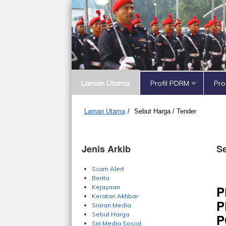
Laman Utama
Profil PDRM
Pr
Laman Utama
/
Sebut Harga / Tender
Jenis Arkib
Se
Scam Alert
Berita
P
Kejayaan
Keratan Akhbar
P
Siaran Media
Sebut Harga
P
Siri Media Sosial