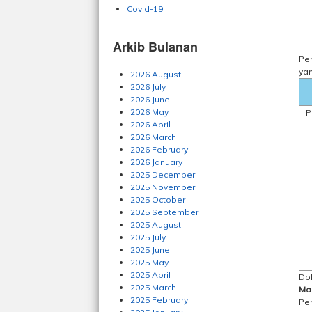
Covid-19
Arkib Bulanan
Pe
ya
2026 August
2026 July
2026 June
2026 May
P
2026 April
2026 March
2026 February
2026 January
2025 December
2025 November
2025 October
2025 September
2025 August
2025 July
2025 June
2025 May
2025 April
Do
2025 March
Ma
2025 February
Pen