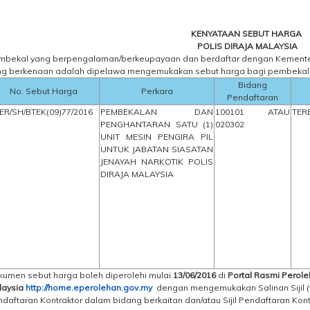
KENYATAAN SEBUT HARGA
POLIS DIRAJA MALAYSIA
mbekal yang berpengalaman/berkeupayaan dan berdaftar dengan Kementer
ng berkenaan adalah dipelawa mengemukakan sebut harga bagi pembekalan 
Bidang
No. Sebut Harga
Perkara
Pendaftaran
ER/SH/BTEK(09)77/2016
PEMBEKALAN DAN
100101 ATAU
TER
PENGHANTARAN SATU (1)
020302
UNIT MESIN PENGIRA PIL
UNTUK JABATAN SIASATAN
JENAYAH NARKOTIK POLIS
DIRAJA MALAYSIA
kumen sebut harga boleh diperolehi mulai
13/06/2016
di
Portal Rasmi Perol
laysia
http://home.eperolehan.gov.my
dengan mengemukakan Salinan Sijil (f
daftaran Kontraktor dalam bidang berkaitan dan/atau Sijil Pendaftaran Kon