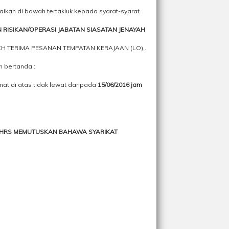
aikan di bawah tertakluk kepada syarat-syarat
RISIKAN/OPERASI JABATAN SIASATAN JENAYAH
KH TERIMA PESANAN TEMPATAN KERAJAAN (LO)..
n bertanda :
mat di atas tidak lewat daripada
15/06/2016 jam
900HRS MEMUTUSKAN BAHAWA SYARIKAT