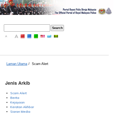
A
A
A
Laman Utama
/
Scam Alert
Jenis Arkib
Scam Alert
Berita
Kejayaan
Keratan Akhbar
Siaran Media