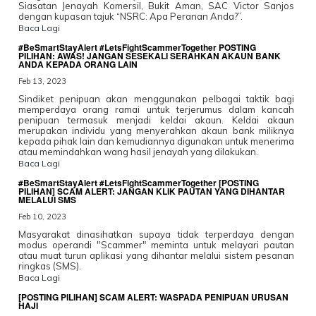
Siasatan Jenayah Komersil, Bukit Aman, SAC Victor Sanjos
dengan kupasan tajuk “NSRC: Apa Peranan Anda?”.
Baca Lagi
#BeSmartStayAlert #LetsFightScammerTogether POSTING
PILIHAN: AWAS! JANGAN SESEKALI SERAHKAN AKAUN BANK
ANDA KEPADA ORANG LAIN
Feb 13, 2023
Sindiket penipuan akan menggunakan pelbagai taktik bagi
memperdaya orang ramai untuk terjerumus dalam kancah
penipuan termasuk menjadi keldai akaun. Keldai akaun
merupakan individu yang menyerahkan akaun bank miliknya
kepada pihak lain dan kemudiannya digunakan untuk menerima
atau memindahkan wang hasil jenayah yang dilakukan.
Baca Lagi
#BeSmartStayAlert #LetsFightScammerTogether [POSTING
PILIHAN] SCAM ALERT: JANGAN KLIK PAUTAN YANG DIHANTAR
MELALUI SMS
Feb 10, 2023
Masyarakat dinasihatkan supaya tidak terperdaya dengan
modus operandi "Scammer" meminta untuk melayari pautan
atau muat turun aplikasi yang dihantar melalui sistem pesanan
ringkas (SMS).
Baca Lagi
[POSTING PILIHAN] SCAM ALERT: WASPADA PENIPUAN URUSAN
HAJI