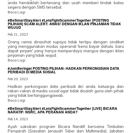
anda hendaklah bertenang dan usah memberi tindak balas
segera dengan SMS tersebut.
Baca Lagi
#BeSmartStayAlert #LetsFightScammerTogether [POSTING
PILIHAN] SCAM ALERT: AWAS! DENGAN IKLAN PINJAMAN TIDAK
WUJUD
Feb 21, 2023
Orang ramai dinasihat supaya tidak tertipu dengan sindiket
yang menggunakan modus operandi 'kena bayar dahulu, baru
dapat pinjam' yang hanya memperdaya mangsa dengan iklan
pinjaman yang tidak wujud.
Baca Lagi
#JomBeringat POSTING PILIHAN: HADKAN PERKONGSIAN DATA
PERIBADI DI MEDIA SOSIAL
Feb 20, 2023
Hadkan perkongsian data peribadi diri anda, keluarga dan
rakan-rakan di media sosial agar tidak disalah guna oleh pihak
yang tidak bertanggungjawab.
Baca Lagi
#BeSmartStayAlert #LetsFightScammerTogether [LIVE] BICARA
NARATIF: NSRC, APA PERANAN ANDA?
Feb 14, 2023
Ayuh saksikan program Bicara Naratif bersama Timbalan
Pengarah (Siasatan Jenayah Siber dan Multimedia), Jabatan