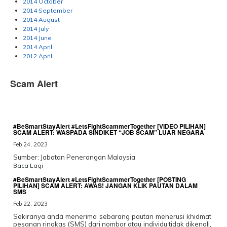
2014 October
2014 September
2014 August
2014 July
2014 June
2014 April
2012 April
Scam Alert
#BeSmartStayAlert #LetsFightScammerTogether [VIDEO PILIHAN]
SCAM ALERT: WASPADA SINDIKET “JOB SCAM” LUAR NEGARA
Feb 24, 2023
Sumber: Jabatan Penerangan Malaysia
Baca Lagi
#BeSmartStayAlert #LetsFightScammerTogether [POSTING
PILIHAN] SCAM ALERT: AWAS! JANGAN KLIK PAUTAN DALAM
SMS
Feb 22, 2023
Sekiranya anda menerima sebarang pautan menerusi khidmat
pesanan ringkas (SMS) dari nombor atau individu tidak dikenali,