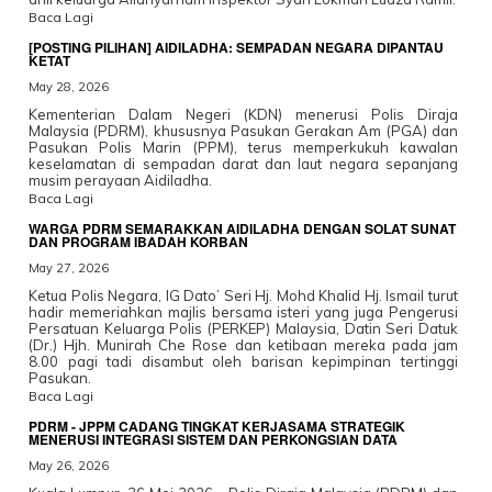
Baca Lagi
[POSTING PILIHAN] AIDILADHA: SEMPADAN NEGARA DIPANTAU
KETAT
May 28, 2026
Kementerian Dalam Negeri (KDN) menerusi Polis Diraja
Malaysia (PDRM), khususnya Pasukan Gerakan Am (PGA) dan
Pasukan Polis Marin (PPM), terus memperkukuh kawalan
keselamatan di sempadan darat dan laut negara sepanjang
musim perayaan Aidiladha.
Baca Lagi
WARGA PDRM SEMARAKKAN AIDILADHA DENGAN SOLAT SUNAT
DAN PROGRAM IBADAH KORBAN
May 27, 2026
Ketua Polis Negara, IG Dato’ Seri Hj. Mohd Khalid Hj. Ismail turut
hadir memeriahkan majlis bersama isteri yang juga Pengerusi
Persatuan Keluarga Polis (PERKEP) Malaysia, Datin Seri Datuk
(Dr.) Hjh. Munirah Che Rose dan ketibaan mereka pada jam
8.00 pagi tadi disambut oleh barisan kepimpinan tertinggi
Pasukan.
Baca Lagi
PDRM - JPPM CADANG TINGKAT KERJASAMA STRATEGIK
MENERUSI INTEGRASI SISTEM DAN PERKONGSIAN DATA
May 26, 2026