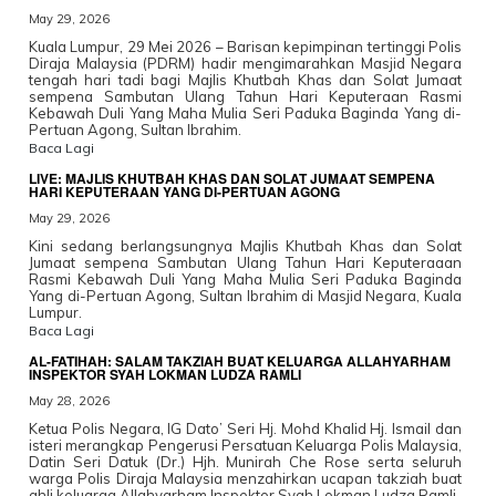
May 29, 2026
Kuala Lumpur, 29 Mei 2026 – Barisan kepimpinan tertinggi Polis
Diraja Malaysia (PDRM) hadir mengimarahkan Masjid Negara
tengah hari tadi bagi Majlis Khutbah Khas dan Solat Jumaat
sempena Sambutan Ulang Tahun Hari Keputeraan Rasmi
Kebawah Duli Yang Maha Mulia Seri Paduka Baginda Yang di-
Pertuan Agong, Sultan Ibrahim.
Baca Lagi
LIVE: MAJLIS KHUTBAH KHAS DAN SOLAT JUMAAT SEMPENA
HARI KEPUTERAAN YANG DI-PERTUAN AGONG
May 29, 2026
Kini sedang berlangsungnya Majlis Khutbah Khas dan Solat
Jumaat sempena Sambutan Ulang Tahun Hari Keputeraaan
Rasmi Kebawah Duli Yang Maha Mulia Seri Paduka Baginda
Yang di-Pertuan Agong, Sultan Ibrahim di Masjid Negara, Kuala
Lumpur.
Baca Lagi
AL-FATIHAH: SALAM TAKZIAH BUAT KELUARGA ALLAHYARHAM
INSPEKTOR SYAH LOKMAN LUDZA RAMLI
May 28, 2026
Ketua Polis Negara, IG Dato’ Seri Hj. Mohd Khalid Hj. Ismail dan
isteri merangkap Pengerusi Persatuan Keluarga Polis Malaysia,
Datin Seri Datuk (Dr.) Hjh. Munirah Che Rose serta seluruh
warga Polis Diraja Malaysia menzahirkan ucapan takziah buat
ahli keluarga Allahyarham Inspektor Syah Lokman Ludza Ramli.