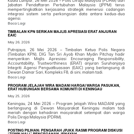
Kuala Lumpur, 26 Mei 2026 – Polis Diraja Malaysia (PDRM) dan
Jabatan Pendaftaran Pertubuhan Malaysia (JPPM) terus
mempertingkatkan kerjasama strategik menerusi cadangan
integrasi sistem serta perkongsian data antara kedua-dua
agensi.
Baca Lagi
TIMBALAN KPN SERIKAN MAJLIS APRESIASI ERAT ANJURAN
EAIC
May 26, 2026
Putrajaya, 26 Mei 2026 – Timbalan Ketua Polis Negara
(Timbalan KPN), DIG Tan Sri Ayob Khan Mydin Pitchay hadir
menyerikan Majlis Apresiasi Encouraging Responsibility,
Accountability, Trustworthiness (ERAT) anjuran Suruhanjaya
Integriti Agensi Penguatkuasaan (EAIC) yang berlangsung di
Dewan Damar Sari, Kompleks F8, di sini, malam tadi.
Baca Lagi
PROGRAM JELAJAH WIRA MADANI HARGAI WARGA PASUKAN,
ERAT HUBUNGAN BERSAMA KOMUNITI DI KENINGAU
May 25, 2026
Keningau, 24 Mei 2026 – Program Jelajah Wira MADANI yang
berlangsung di Dewan Masyarakat Keningau malam tadi
meriah dengan kehadiran masyarakat setempat dan warga
Polis Diraja Malaysia (PDRM).
Baca Lagi
POSTING PILIHAN: PENGARAH JPJKK RASMI PROGRAM DISKUSI
“TOWN HALL” PENCEGAHAN JENAYAH